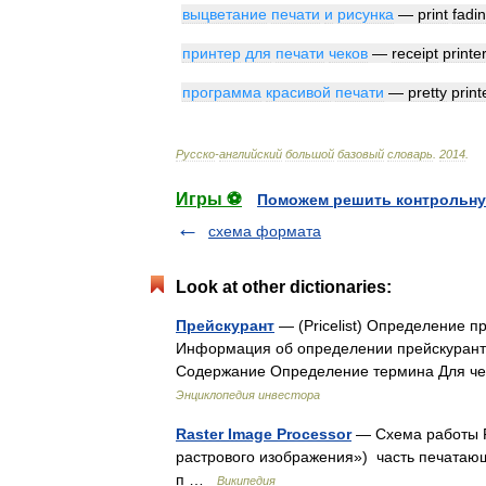
выцветание
печати
и
рисунка
—
print
fadi
принтер
для
печати
чеков
—
receipt
printe
программа
красивой
печати
—
pretty
print
Русско
-
английский
большой
базовый
словарь
.
2014
.
Игры ⚽
Поможем решить контрольну
схема формата
Look at other dictionaries:
Прейскурант
— (Pricelist) Определение п
Информация об определении прейскурант
Содержание Определение термина Для че
Энциклопедия инвестора
Raster Image Processor
— Схема работы RI
растрового изображения») часть печатаю
п …
Википедия