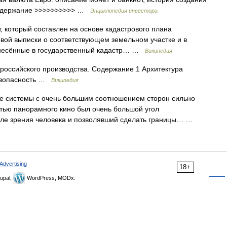
 Содержание >>>>>>>>>> …
Энциклопедия инвестора
 который составлен на основе кадастрового плана
вой выписки о соответствующем земельном участке и в
несённые в государственный кадастр… …
Википедия
ссийского производства. Содержание 1 Архитектура
Безопасность …
Википедия
 системы с очень большим соотношением сторон сильно
стью панорамного кино был очень большой угол
оле зрения человека и позволявший сделать границы… …
Advertising
18+
upal,
WordPress, MODx.