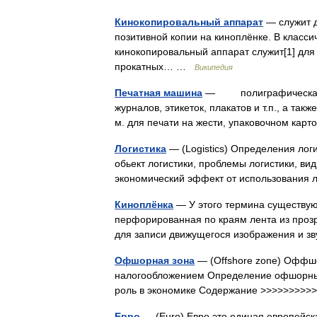
Кинокопировальный аппарат
— служит д
позитивной копии на киноплёнке. В класс
кинокопировальный аппарат служит[1] для
прокатных… …
Википедия
Печатная машина
— полиграфическая, сл
журналов, этикеток, плакатов и т.п., а та
м. для печати на жести, упаковочном кар
Логистика
— (Logistics) Определения логи
обьект логистики, проблемы логистики, ви
экономический эффект от использовани
Киноплёнка
— У этого термина существуют
перфорированная по краям лента из прозр
для записи движущегося изображения и з
Офшорная зона
— (Offshore zone) Оффшо
налогообложением Определение офшорных 
роль в экономике Содержание >>>>>>>>
Евро
— (Euro) Евро это единая европейск