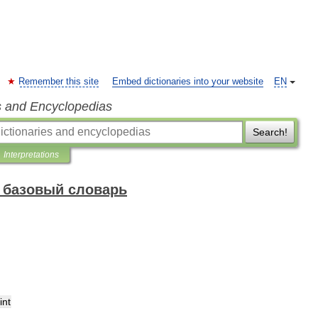
Remember this site
Embed dictionaries into your website
EN
s and Encyclopedias
Search!
Interpretations
 базовый словарь
int