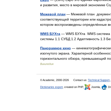
и развития, место в мировой экономике
Межевой план
— Межевой план документ,
соответствующей территории или кадастро
котором воспроизведены определённые в
WMS БУХта
— WMS БУХта WMS система ро
системы 1.1 СУБД 1.2 Адаптивность 1.3 
Панорамное кино
— кинематографические
изогнутого экрана. Характерной особенно
горизонтального обзора, превышающий п
Википедия
© Academic, 2000-2026
Contact us:
Technical Support
,
Dictionaries export
, created on PHP,
Joomla,
Dr