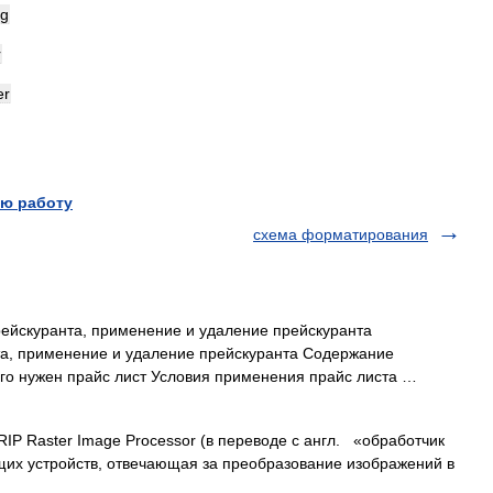
ng
r
er
ю работу
схема форматирования
рейскуранта, применение и удаление прейскуранта
а, применение и удаление прейскуранта Содержание
го нужен прайс лист Условия применения прайс листа …
P Raster Image Processor (в переводе с англ. «обработчик
щих устройств, отвечающая за преобразование изображений в