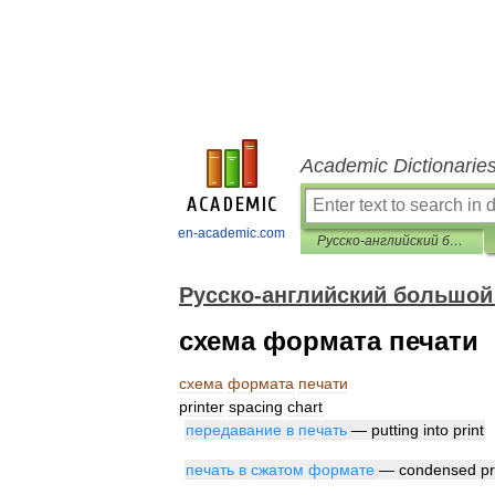
Academic Dictionarie
en-academic.com
Русско-английский большой базовый словарь
Русско-английский большой
схема формата печати
схема
формата
печати
printer
spacing
chart
передавание
в
печать
—
putting
into
print
печать
в
сжатом
формате
—
condensed
pr