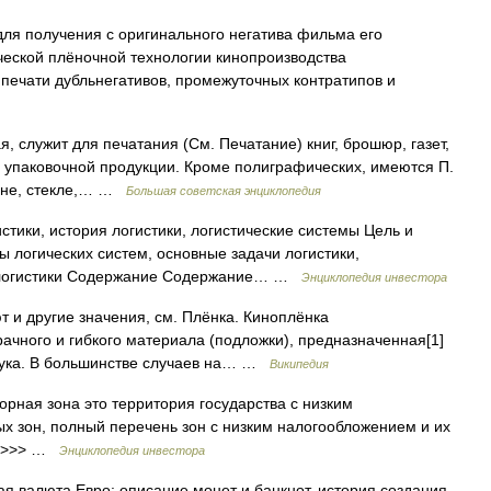
ля получения с оригинального негатива фильма его
ической плёночной технологии кинопроизводства
 печати дубльнегативов, промежуточных контратипов и
ужит для печатания (См. Печатание) книг, брошюр, газет,
кже упаковочной продукции. Кроме полиграфических, имеются П.
тоне, стекле,… …
Большая советская энциклопедия
стики, история логистики, логистические системы Цель и
ды логических систем, основные задачи логистики,
я логистики Содержание Содержание… …
Энциклопедия инвестора
 и другие значения, см. Плёнка. Киноплёнка
ачного и гибкого материала (подложки), предназначенная[1]
вука. В большинстве случаев на… …
Википедия
рная зона это территория государства с низким
зон, полный перечень зон с низким налогообложением и их
>>>>> …
Энциклопедия инвестора
ая валюта Евро: описание монет и банкнот, история создания